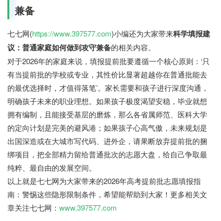
兼备
七七网(
https://www.397577.com
)小编还为大家带来
科学填报建
议：普通家庭如何做到攻守兼备
的相关内容。
对于2026年的家庭来说，填报提前批要遵循一个核心原则：‘只
有当提前批的学校或专业，其性价比显著超越你在普通批能去
的最优选择时，才值得落笔’。家长需要和孩子进行深度沟通，
明确孩子未来的职业理想。如果孩子极度渴望安稳，毕业就想
拥有编制，且能接受基层的磨炼，那么各省属师范、医科大学
的定向计划是完美的避风港；如果孩子心高气傲，未来规划是
出国深造或在大城市写代码、进外企，请果断放弃提前批的捆
绑项目，把全部精力留给普通批次的志愿大盘，给自己争取最
纯粹、最自由的发展空间。
以上就是七七网为大家带来的2026年高考提前批志愿填报指
南：警惕这些隐形限制条件，希望能帮助到大家！更多相关文
章关注七七网：
www.397577.com