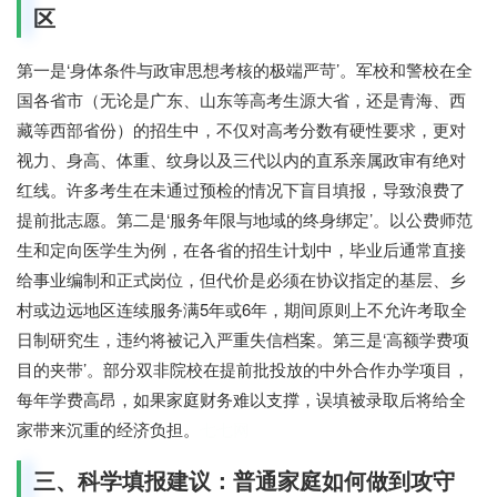
区
第一是‘身体条件与政审思想考核的极端严苛’。军校和警校在全
国各省市（无论是广东、山东等高考生源大省，还是青海、西
藏等西部省份）的招生中，不仅对高考分数有硬性要求，更对
视力、身高、体重、纹身以及三代以内的直系亲属政审有绝对
红线。许多考生在未通过预检的情况下盲目填报，导致浪费了
提前批志愿。第二是‘服务年限与地域的终身绑定’。以公费师范
生和定向医学生为例，在各省的招生计划中，毕业后通常直接
给事业编制和正式岗位，但代价是必须在协议指定的基层、乡
村或边远地区连续服务满5年或6年，期间原则上不允许考取全
日制研究生，违约将被记入严重失信档案。第三是‘高额学费项
目的夹带’。部分双非院校在提前批投放的中外合作办学项目，
每年学费高昂，如果家庭财务难以支撑，误填被录取后将给全
家带来沉重的经济负担。
七七网
三、科学填报建议：普通家庭如何做到攻守