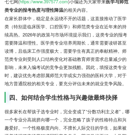
七七网(
https://www.397577.com
)小编还为大家带来
医学与师范
类专业的报考热度与理性降温
的相关内容。
在家长群体中，稳定是永远绕不开的话题，这直接推动了医学
类（特别是临床医学、口腔医学）和师范类专业在近年来的持
续高热。2026年的政策与市场环境提示我们，这类专业的报考
需要降温和理性。医学类专业培养周期长，通常需要读研甚至
读博，且临床工作强度极大，需要学生有真正的奉献精神。师
范类专业则受到人口结构变化对基础教育师资需求总量减少的
影响，未来入编考试的竞争会更加残酷。因此，填报这类专业
时，建议优先考虑部属师范大学或实力强劲的医科大学，对于
地方普通院校的相关专业，要充分评估未来的就业竞争风险。
四、如何结合学生性格与兴趣做最终抉择
很多家长在帮孩子选专业时，完全变成了“分数功利主义者”，哪
一个专业分高就挤向哪一个，完全忽略了孩子的性格特点和兴
趣爱好。一个性格极度内向、不擅长人际交往的学生，如果被