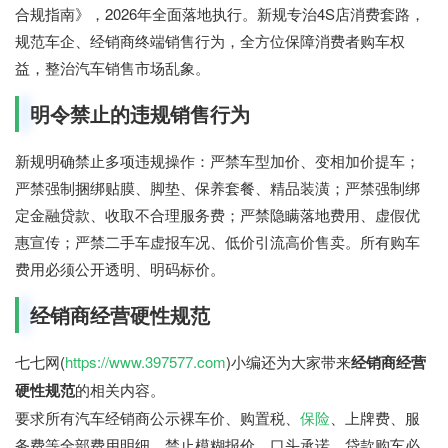
合规指南》，2026年全面落地执行。新规专治4S店消费套路，
规范车企、经销商终端销售行为，全方位保障消费者购车权
益，整治汽车销售市场乱象。
明令禁止的违规销售行为
新规明确禁止多项违规操作：严禁车型加价、变相加价提车；
严禁强制捆绑贴膜、脚垫、保养套餐、精品装潢；严禁强制绑
定金融贷款、收取不合理服务费；严禁隐瞒落地费用、虚假优
惠宣传；严禁二手车虚报车况、低价引流高价售卖。所有购车
费用必须公开透明、明码标价。
经销商经营硬性规范
七七网(
https://www.397577.com
)小编还为大家带来
经销商经营
硬性规范
的相关内容。
要求所有汽车经销商公示裸车价、购置税、
保险
、上牌费、服
务费等全部费用明细，禁止模糊报价、口头承诺。贷款购车必