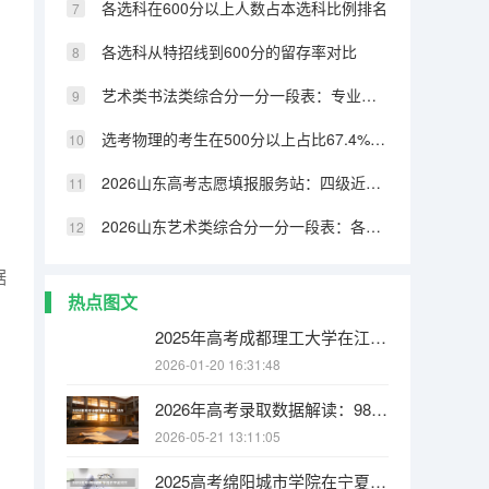
各选科在600分以上人数占本选科比例排名
各选科从特招线到600分的留存率对比
艺术类书法类综合分一分一段表：专业成绩占比70%，文化331分可上本科
选考物理的考生在500分以上占比67.4%，历史类仅32.8%
2026山东高考志愿填报服务站：四级近800个免费开放
2026山东艺术类综合分一分一段表：各专业类别双达线考生文化成绩排名的作用
据
热点图文
2025年高考成都理工大学在江苏投档分数线
2026-01-20 16:31:48
2026年高考录取数据解读：985/211/双一流录取率各省排名
2026-05-21 13:11:05
2025高考绵阳城市学院在宁夏招生计划介绍