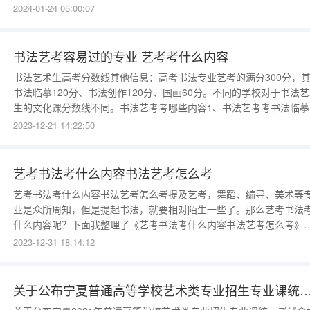
考。2、2024年起，艺术史论、戏剧影视文学等高校艺术类专业，直
2024-01-24 05:00:07
依据考生高考文化课成绩参考考生综合素质评价，择优录取。3、逐步
高艺术类各专业高考文化课成绩
书法艺考容易过的专业 艺考考什么内容
书法艺术生高考分数线其他信息：高考书法专业艺考的满分300分，
书法临摹120分、书法创作120分、国画60分。不同的学校对于书法
生的文化课分数线不同。书法艺考考哪些内容1、书法艺考考书法临摹
楷书、隶书、篆书、行书、草书等经典碑帖临摹与创作。2、书法艺考
2023-12-21 14:22:50
书法篆刻：古印临摹与印稿设计。3、书法艺考考书法史论知识、文字
学、古汉语等。4、书法艺考考国画、线描、速写等.书法艺考临
艺考书法考什么内容书法艺考怎么考
艺考书法考什么内容书法艺考怎么考提及艺考，舞蹈、编导、美术等
业是众所周知，但是提起书法，就要相对陌生一些了。那么艺考书法
什么内容呢？下面我整理了《艺考书法考什么内容书法艺考怎么考》
供大家参考！1艺考书法考什么内容书法属于艺术类的一种，一般考试
2023-12-31 18:14:12
括在美术里面，当然也有单独考的。而且有的学院招收，有的不招收
但是只要是招收的就都在艺术学院里面。书法艺术生一般招收的都是
笔书法，几
关于公布宁夏普通高等学校艺术类专业招生专业课统一考试合格线的通知 刘雪平巡视检查艺术类专业统考考点、评卷点和硕士