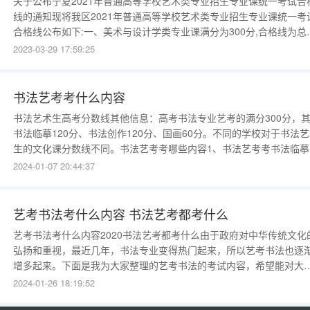
关于公布宁夏2021年普通高等学校艺术类专业招生专业课统一考试合
线的通知现将我区2021年普通高等学校艺术类专业招生专业课统一考
合格线公布如下:一、美术与设计学类专业课满分为300分,合格线为总
180分,并且素描、速写、色彩3科成绩中的2科成绩各不低于60分。二
2023-03-29 17:59:25
音乐学类专业课满分为100分，合格线为60分。三、舞蹈学类专业课
分为100分，合格线为58分。刘雪平巡视检查2018年
书法艺考考什么内容
书法艺术生高考分数线其他信息：高考书法专业艺考的满分300分，
书法临摹120分、书法创作120分、国画60分。不同的学校对于书法
生的文化课分数线不同。书法艺考考哪些内容1、书法艺考考书法临摹
楷书、隶书、篆书、行书、草书等经典碑帖临摹与创作。2、书法艺考
2024-01-07 20:44:37
书法篆刻：古印临摹与印稿设计。3、书法艺考考书法史论知识、文字
学、古汉语等。4、书法艺考考国画、线描、速写等.书法艺考临
艺考书法考什么内容 书法艺考都考什么
艺考书法考什么内容2020书法艺考都考什么由于政府对中华传统文化
弘扬和重视，最近几年，书法专业变得热门起来，所以艺考书法也逐
增多起来。下面是我为大家整理的艺考书法的考试内容，希望能对大
有所帮助。艺考书法考什么内容：山西省书法艺考山西省书法艺考都
2024-01-26 18:19:52
了什么呢?下面是我整理的2017山西艺考书法内容，欢迎大家阅读：