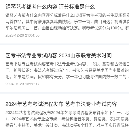
钢琴艺考都考什么内容 评分标准是什么
钢琴艺考都考什么内容评分标准是什么以钢琴为主考项的考生现场弹
两首作品，其中背谱弹奏奏鸣曲快板，乐章一首，曲目自选；视谱弹
车尔尼练习曲一首，曲目由现场抽签决定。钢琴考试满分为100分。
艺考评分方法(1)具有正确的演奏方法、演奏姿势。(2)乐曲演奏规范
2023-12-26 21:04:50
畅和完整，基本功扎实，具有正确把握节奏、力度、速度及音色的能
力。(3)能较好地体现乐曲的内容与风格，具有较强
艺考书法专业考试内容 2024山东联考美术时间
艺考书法专业考试内容艺考书法专业考试内容：书法、篆刻和古汉语
门。扩展知识：书法艺考好过吗？1、书法艺考算是美术类当中最难的
吧。如果是绘画，假如你有天分，学一年也可能考进国内数一数二的
术院校。但书法，一两年的功底基本没希望，就算你在这方面有天赋
2024-01-23 13:58:17
当然，如果你要考很差的学校，还是有可能的。书法艺考需要天赋和
奋。我大学有个书法老师，高职每天练几个小时，坚持三年考上了中
2024年艺考考试流程发布 艺考书法专业考试内容
2024年艺考考试流程发布2024年艺考考试流程发布答案如下：一、
1、2024年艺术类专业全市统一考试包括音乐类、舞蹈类、表(导)演
播音与主持类、美术与设计类、书法类等6个科类，戏曲类实行省际联