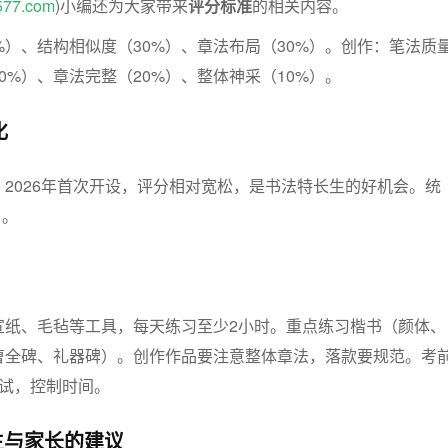
577.com
)小编还为大家带来
评分标准
的相关内容。
%）、结构相似度（30%）、章法布局（30%）。创作：笔法质
0%）、章法完整（20%）、整体神采（10%）。
化
2026年首次开设，评分相对宽松，是书法特长生的好机会。统
月。
宣纸、毛毡等工具，每天练习至少2小时。重点练习楷书（颜体、
曹全碑、礼器碑）。创作作品要注意整体章法，落款要规范。考
考试，控制时间。
生与家长的建议