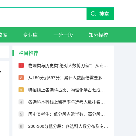
搜索
校库
专业库
一分一段
知分择校
栏目推荐
物理类与历史类“绝对人数剪刀差”：从专科到600分物理反超22万人
分
从150分到697分：累计人数翻倍需要多少分，越高分段跨越越大
特招线上各选科占比：物理化学占七成，历史仅占三成
各选科本科线上留存率与选考人数排名完全相反
历史类考生：低分段占近半数，高分段锐减
200-300分低分段：各选科人数分布及专科保底策略