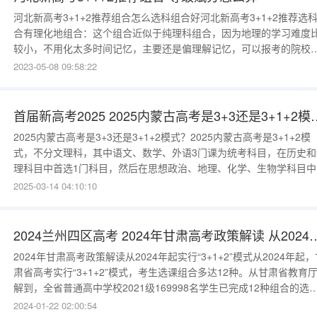
河北新高考3+1+2推荐组合怎么选科组合好河北新高考3+1+2推荐选
合有理化地组合：这个组合近似于纯理科组合，因为地理的学习难度
较小，不用化太多时间记忆，主要还是偏理解记忆，可以报考的院校
专业数量仅次于纯理科组合。缺点是很多人喜欢地理，选考的人比较
2023-05-08 09:58:22
多。河北新高考3+1+2推荐的选科组合有什么1、物理+化学+政治选
合与物理化学相比，物化政往往也能满足绝大多数中上层候选人的职
需求，
首届新高考2025 2025内蒙
2025内蒙古高考是3+3还是3+1+2模式？2025内蒙古高考是3+1+2模
式，不分文理科，其中语文、数学、外语3门课为统考科目，在历史和
理科目中首选1门科目，然后在思想政治、地理、化学、生物学科目中
选2门科目参加选择性考试。附3+1+2高考模式省份：2021年首届新
2025-03-14 04:10:10
（河北、辽宁、江苏、福建、湖北、湖南、广东、重庆）；2024年首
新高考（黑龙江、甘肃、吉林、安徽、江西、贵州、
2024兰州四区高考 2024年甘肃高考政策解读 从
2024年甘肃高考政策解读从2024年起实行“3+1+2”模式从2024年起，
肃省高考实行“3+1+2”模式，考生选课组合多达12种。从甘肃省教育
解到，全省普通高中学校2021级169998名学生已完成12种组合的选
课，占比的三种组合分别为：物化生占33.1%，史政地占28.2%，物
2024-01-22 02:00:54