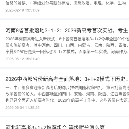
信息的解读：1.等级划分与赋分标准：思想政治、地理、化学、生物
等四科均采用等级制，分为A（100～86分）、B（85～71分）、C（7
2025-02-19 13:51:09
～56分）、D（55～41分）和E（40～30分）五个等级。各等级分配
例明确，分别对应15%、35%、3
河南8省首
2026年河南高考进入新模式：8个省份首批落地3+1+2今年全国29个
份实施新高考，其中河南、四川、山西、内蒙古、云南、陕西、青海
宁夏8个省份是头一回落地“3+1+2”模式，面临第一年实战。河南作为
2026年新高考落地大省，启动了全新复杂志愿填报体系和赋分规则，
2026-05-12 15:31:40
考生提出了空前适应要求。河南实行“3+1+2”模式，统一高考科目语
数学分数满分150分以原始分计入，外语满分150分，其中听
2026中西部省份新高考全面落地：3+1+2模式下历
一、中西部多省迎来新高考后的稳步推进期随着第四批、第五批新高
改革省份的加入，中西部地区如四川、安徽、河南、陕西、江西等省
也已经全面迈入新高考时代。2026年的高考工作中，这些省份在命题
格、志愿设置和录取组织上更加趋于成熟。对于广大中西部考生而言
2026-06-04 11:35:25
传统的文理科界限被彻底打破，取而代之的是由“物理”和“历史”引领的
大阵营。这种变化对高校在各省的招生计划分配产生了深远的影响。
二、物理类与历史
河北新高考3+1+2推荐组合 等级赋分怎么算