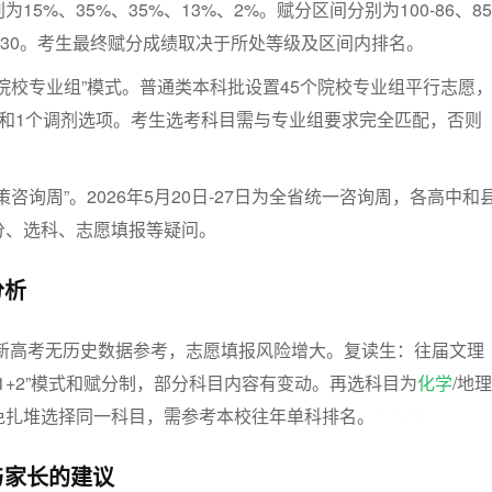
5%、35%、35%、13%、2%。赋分区间分别为100-86、85
1、40-30。考生最终赋分成绩取决于所处等级及区间内排名。
院校专业组”模式。
普通类本科批设置45个院校专业组平行志愿
愿和1个调剂选项。考生选考科目需与专业组要求完全匹配，否则
策咨询周”。
2026年5月20日-27日为全省统一咨询周，各高中和
分、选科、志愿填报等疑问。
分析
新高考无历史数据参考，志愿填报风险增大。
复读生：
往届文理
+1+2”模式和赋分制，部分科目内容有变动。
再选科目为
化学
/地理
免扎堆选择同一科目，需参考本校往年单科排名。
七七网
与家长的建议