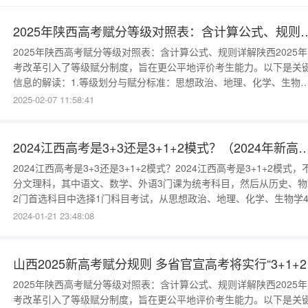
2025年陕西高考赋分等级对照表：含计算公式、规则详解（
2025年陕西高考赋分等级对照表：含计算公式、规则详解陕西2025
考改革引入了等级赋分制度，旨在更公平地评价考生能力。以下是关
信息的解读：1.等级划分与赋分标准：思想政治、地理、化学、生物
等四科均采用等级制，分为A（100～86分）、B（85～71分）、C（7
2025-02-07 11:58:41
～56分）、D（55～41分）和E（40～30分）五个等级。各等级分配
例明确，分别对应15%、35%、3
2024江西高考是3+3还是3+1+2模式？（2024
2024江西高考是3+3还是3+1+2模式？2024江西高考是3+1+2模式，
分文理科，其中语文、数学、外语3门课为统考科目，然后从历史、物
2门首选科目中选择1门科目考试，从思想政治、地理、化学、生物学
再选科目中选择2门科目考试。附3+1+2高考模式省份：2021年首届
2024-01-21 23:48:08
考（河北、辽宁、江苏、福建、湖北、湖南、广东、重庆）；2024年
届新高考（黑龙江、甘肃、吉林、安徽、江
山西2
2025年陕西高考赋分等级对照表：含计算公式、规则详解陕西2025
考改革引入了等级赋分制度，旨在更公平地评价考生能力。以下是关