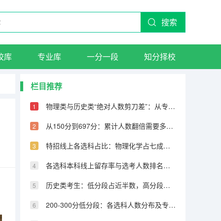
搜索
校库
专业库
一分一段
知分择校
栏目推荐
物理类与历史类“绝对人数剪刀差”：从专科到600分物理反超22万人
从150分到697分：累计人数翻倍需要多少分，越高分段跨越越大
特招线上各选科占比：物理化学占七成，历史仅占三成
各选科本科线上留存率与选考人数排名完全相反
历史类考生：低分段占近半数，高分段锐减
200-300分低分段：各选科人数分布及专科保底策略