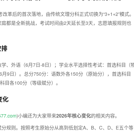
考改革后的首次落地，由传统文理分科正式切换为“3+1+2”模式。
家庭都是全新挑战，考试时间由2天延长至3天，志愿填报规则也
安排
学、外语（6月7日-8日）；学业水平选择性考试：首选科目（
6月9日）。总分750分：语数外各150分（原始分），首选科目
选科目各100分（等级赋分）。
变化
577.com
)小编还为大家带来
2026年核心变化
的相关内容。
赋分规则。
按照考生原始分从高到低划定A、B、C、D、E五个等