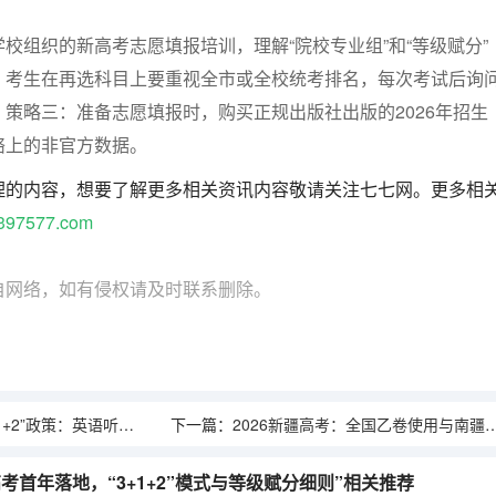
校组织的新高考志愿填报培训，理解“院校专业组”和“等级赋分”
：
考生在再选科目上要重视全市或全校统考排名，每次考试后询
。
策略三：
准备志愿填报时，购买正规出版社出版的2026年招生
络上的非官方数据。
理的内容，想要了解更多相关资讯内容敬请关注七七网。更多相
397577.com
自网络，如有侵权请及时联系删除。
语听力一年两考，民族语言测试同步进行
下一篇：
2026新疆高考：全国乙卷使用与南疆单列计划详解
高考首年落地，“3+1+2”模式与等级赋分细则”相关推荐