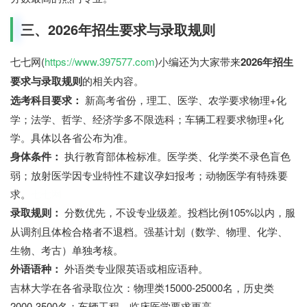
三、2026年招生要求与录取规则
七七网(
https://www.397577.com
)小编还为大家带来
2026年招生
要求与录取规则
的相关内容。
选考科目要求：
新高考省份，理工、医学、农学要求物理+化
学；法学、哲学、经济学多不限选科；车辆工程要求物理+化
学。具体以各省公布为准。
身体条件：
执行教育部体检标准。医学类、化学类不录色盲色
弱；放射医学因专业特性不建议孕妇报考；动物医学有特殊要
求。
七七网
录取规则：
分数优先，不设专业级差。投档比例105%以内，服
从调剂且体检合格者不退档。强基计划（数学、物理、化学、
生物、考古）单独考核。
外语语种：
外语类专业限英语或相应语种。
吉林大学在各省录取位次：物理类15000-25000名，历史类
2000-3500名；车辆工程、临床医学要求更高。