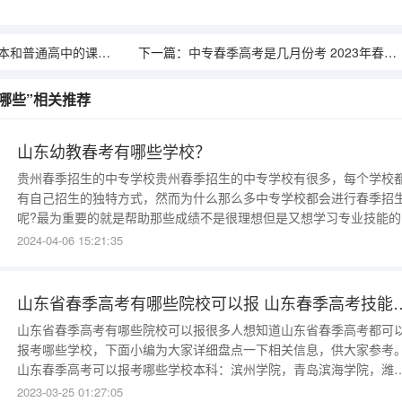
普通高中的课本一样吗？
下一篇：
中专春季高考是几月份考 2023年春季高考在几月几日考
哪些”相关推荐
山东幼教春考有哪些学校？
贵州春季招生的中专学校贵州春季招生的中专学校有很多，每个学校
有自己招生的独特方式，然而为什么那么多中专学校都会进行春季招
呢?最为重要的就是帮助那些成绩不是很理想但是又想学习专业技能的
学们做为考虑，降低学校的招生要求帮助更多的同学进入学校完成学
2024-04-06 15:21:35
业。那么下面小编给同学们介绍几所重庆春季招生的中专学校，供参
考。贵阳新城职业学校简介贵阳
山东省春季高考有哪些院校可以报 山东
山东省春季高考有哪些院校可以报很多人想知道山东省春季高考都可
报考哪些学校，下面小编为大家详细盘点一下相关信息，供大家参考
山东春季高考可以报考哪些学校本科：滨州学院，青岛滨海学院，潍
学院，烟台南山学院，青岛大学，山东英才学院，山东现代学院，山
2023-03-25 01:27:05