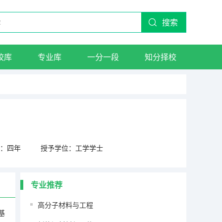
搜索
校库
专业库
一分一段
知分择校
：四年
授予学位：工学学士
专业推荐
高分子材料与工程
基