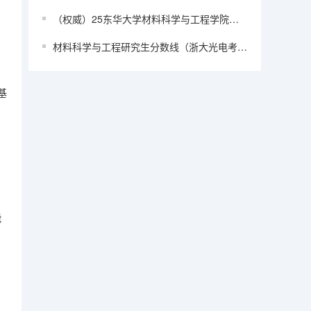
；
（权威）25东华大学材料科学与工程学院拟录取数据分析 东华大学MPAcc21-23年分数线和录取情况分析！
材料科学与工程研究生分数线（浙大光电考研分数线）
基
能