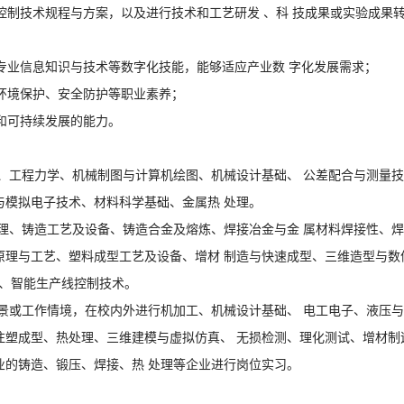
控制技术规程与方案，以
及进行技术和工艺研发
、科
技成果或实验成果
专业信息知识与技术等数字化技能，能够适应产业数
字化发展需求；
环境保护、安全防护等职业素养；
和可持续发展的能力。
、工程力学、机械制图与计算机绘图、机械设计基础、
公差配合与测量技
与模拟电子技术、材料科学基
础、金属热
处理。
理、铸造工艺及设备、铸造合金及熔炼、焊接冶金与金
属材料焊接性、焊
原理与工艺、塑料
成型工艺及设备、增材
制造与快速成型、三维造型与数
、智能生产线控制技术。
景或工作情境
，在校内外进行机加工、机械设计基础、
电工电子、液压与
注塑成型、热处理、三维建模与虚拟仿真、
无损检测、理化测试、增材制
业的铸造、锻压、焊接、热
处理等企业进行岗位实习。