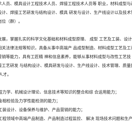
术人员、模具设计工程技术人员、焊接工程技术人
员等
职业，材料成型与
设计、焊接工艺研发与结构设计
、模具
研发与设计、生产线设计以及技术
岗位（群）。
发展，掌握扎实的科学文化基础和材料成型原理、
成型
工艺及工装、设计
相关法律法规等知识，具备从事中高端产
品成型制造、材料成型工艺及工
营销等能力，具有工
匠精
神和信息素养，能够从事材料成型与改性工艺技
接工
艺研发
与结构设计、模具研发与设计、生产线设计、技术管理、质量
人才。
程力学、机械设计理论、信
息技术等知识的整合和综
合运用能力；
金相检验及力学性
能检测的能力；
工装设计、设备保养与
维护、产品营销的能力；
工程领域中高端产品制造、产
品制造过程监控、
解决
现场技术问题和生