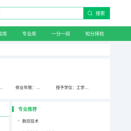
搜索
校库
专业库
一分一段
知分择校
次：本科(职业)
修业年限：四年
授予学位：工学学士
专业推荐
数控技术