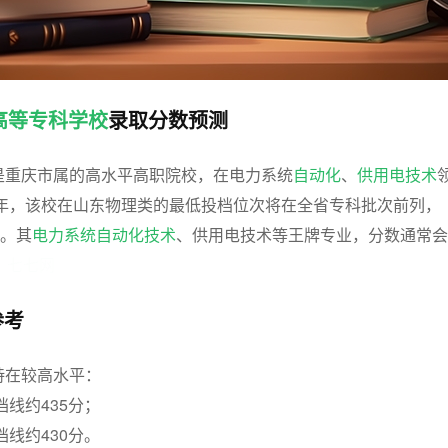
高等专科学校
录取分数预测
是重庆市属的高水平高职院校，在电力系统
自动化
、
供用电技术
6年，该校在山东物理类的最低投档位次将在全省专科批次前列，
分。其
电力系统自动化技术
、供用电技术等王牌专业，分数通常会
。
七七网
参考
持在较高水平：
档线约435分；
档线约430分。