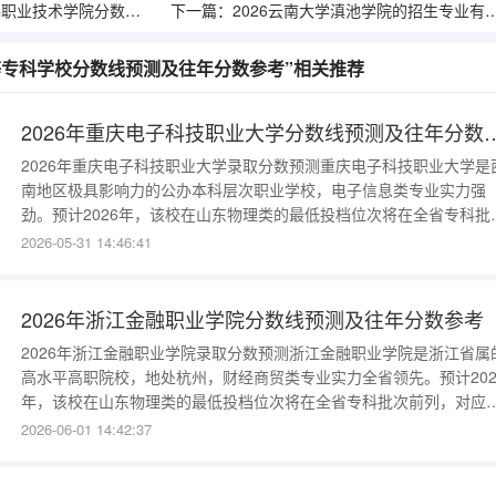
学院分数线预测及往年分数参考
下一篇：
2026云南大学滇池学院的招生专业有哪些，优势专业
高等专科学校分数线预测及往年分数参考”相关推荐
2026年重庆电子科技职业大学分
2026年重庆电子科技职业大学录取分数预测重庆电子科技职业大学是
南地区极具影响力的公办本科层次职业学校，电子信息类专业实力强
劲。预计2026年，该校在山东物理类的最低投档位次将在全省专科批
前列，对应分数约为445-460分。其通信技术、微电子技术等王牌专
2026-05-31 14:46:41
分数往往会高出投档线10分以上。往年分数线数据参考该校近两年的
取数据呈现明显的上升趋势：2025年：物理类最低投档线约455分；2
2026年浙江金融职业学院分数线预测及往年分数参考
2026年浙江金融职业学院录取分数预测浙江金融职业学院是浙江省属
高水平高职院校，地处杭州，财经商贸类专业实力全省领先。预计202
年，该校在山东物理类的最低投档位次将在全省专科批次前列，对应
数约为430-445分；历史类考生分数约为435-450分。其金融管理、
2026-06-01 14:42:37
等王牌专业，分数通常会比投档线高出10分左右。往年分数线数据参
该校的录取分数常年保持在较高水平：2025年：物理类最低投档线