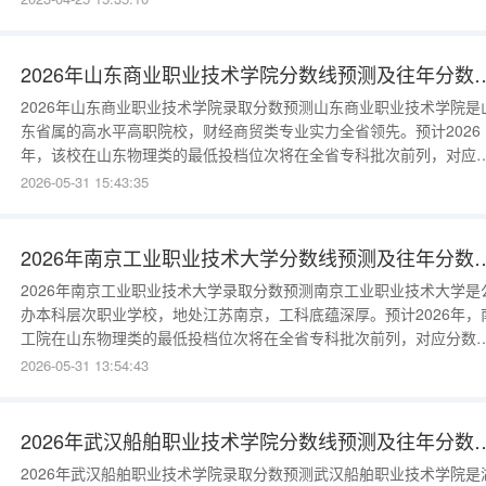
分；物理专业预计200分，历史专业预计200分。高考最低录取分数线
多少？招生的资格线也叫最低录取分数线。只有考试
2026年山东商业职业技术学院分
2026年山东商业职业技术学院录取分数预测山东商业职业技术学院是
东省属的高水平高职院校，财经商贸类专业实力全省领先。预计2026
年，该校在山东物理类的最低投档位次将在全省专科批次前列，对应
数约为425-440分；历史类考生分数约为430-445分。其市场营销、
2026-05-31 15:43:35
算技术应用等王牌专业，分数通常会比投档线高出10分左右。往年分
线数据参考该校的录取分数常年保持在较高水平：2025年：物理类最
2026年南京工业职业技术大学分
2026年南京工业职业技术大学录取分数预测南京工业职业技术大学是
办本科层次职业学校，地处江苏南京，工科底蕴深厚。预计2026年，
工院在山东物理类的最低投档位次将在全省专科批次前列，对应分数
为450-465分。其机电一体化、自动化等王牌专业，分数通常会比投
2026-05-31 13:54:43
高出10分左右。往年分数线数据参考南工院的录取分数性价比很高：
2025年：物理类最低投档线约460分；2024年：物理类最低投档线约
2026年武汉船舶职业技术学院分
2026年武汉船舶职业技术学院录取分数预测武汉船舶职业技术学院是