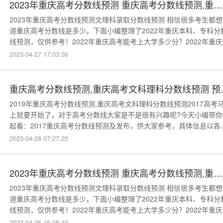
2023年重庆高考分数线预测 重庆高考分数线预测,重庆高考文科理科分数线预测
2023年重庆高考分数线预测文理科录取分数线预测 相信很多考生都想知
道重庆高考分数线是多少。下面小编整理了2022年重庆本科、专科分
线预测，仅供参考！2022年重庆高考能考上大学多少分？2022年重
考本科历史班录取分数线预计为451分；物理本科录取分数线预计449
2023-04-27 17:03:36
分；物理专业预计200分，历史专业预计200分。高考最低录取分数线
多少？招生的资格线也叫最低录取分数线。只有考试
重庆高考分数线预测,
2019年重庆高考分数线预测,重庆高考文科理科分数线预测2017高考
上就要开始了，对于高考分数线大家是不是很有兴趣呢?今天小编带你
起看：2017重庆高考分数线预测及发布，供大家参考，具体信息以各
市教育考试院发布的信息为准。2017重庆高考分数线预测考生类别批
2023-04-28 07:27:25
最低预测分数线理科本科一批564理科本科二批501理科艺术类本科25
理科体育类本科227文科本科一批559文科本科二批498文科
2023年重庆高考分数线预测 重庆高考分数线预测,重庆高考分数线专家预测
2023年重庆高考分数线预测文理科录取分数线预测 相信很多考生都想知
道重庆高考分数线是多少。下面小编整理了2022年重庆本科、专科分
线预测，仅供参考！2022年重庆高考能考上大学多少分？2022年重
考本科历史班录取分数线预计为451分；物理本科录取分数线预计449
2023-04-25 15:35:10