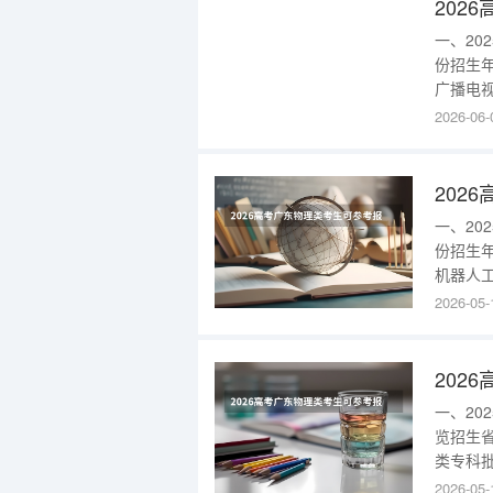
一、2
份招生
广播电视
本部)12
2026-06-
广东20
科批汉语
一、2
份招生
机器人工
部)329
2026-05-
东202
科批大数
一、2
览招生
类专科批
(校本部
2026-05-