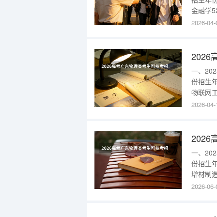
金融学5
力校企合
2026-04-
术230
班)528
一、2
份招生
物联网工
区)260
2026-04-
2025
{$cat
一、2
份招生
增材制造
部)327
2026-06-
东202
{$cate