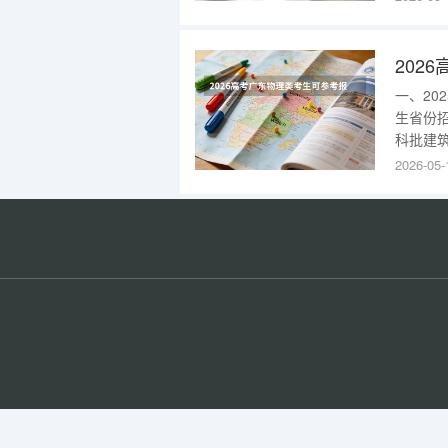
部)24
部)130
一、2
生省份
科批建筑
技术(校
2026-05-
部)114
2025