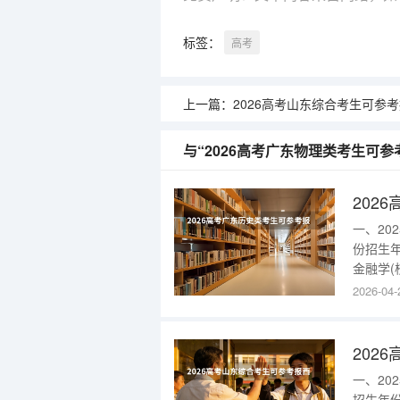
标签：
高考
上一篇：
2026高考山东综合考生可参考报河南医学高等专科学
与“2026高考广东物理类考生可
一、2
份招生
金融学(
部)229
2026-04-
历史类本
场营销(
一、2
招生年