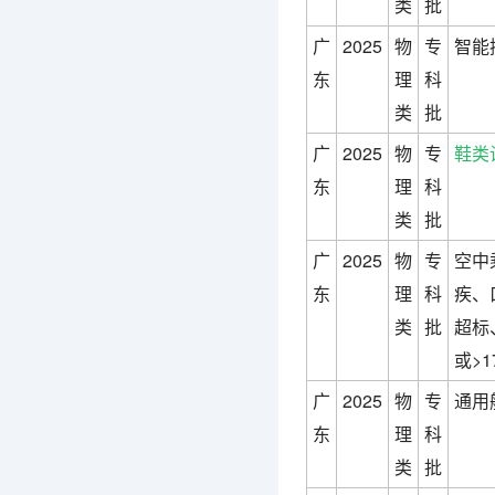
类
批
广
2025
物
专
智能
东
理
科
类
批
广
2025
物
专
鞋类
东
理
科
类
批
广
2025
物
专
空中
东
理
科
疾、
类
批
超标、
或>
广
2025
物
专
通用
东
理
科
类
批