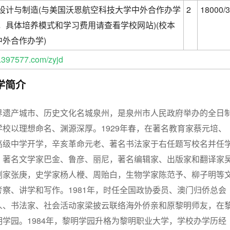
设计与制造(与美国沃恩航空科技大学中外合作办学
2
18000/3
，具体培养模式和学习费用请查看学校网站)(校本
(中外合作办学)
397577.com/zyjd
学简介
界遗产城市、历史文化名城泉州，是泉州市人民政府举办的全日
校以理想命名、渊源深厚。1929年春，在著名教育家蔡元培、
高级中学开学，辛亥革命元老、著名书法家于右任题写校名并任
。著名文学家巴金、鲁彦、丽尼，著名编辑家、出版家和翻译家
剧家张庚，史学家杨人楩、周贻白，生物学家陈范予、柳子明等
察、讲学和写作。1981年，时任全国政协委员、澳门归侨总会
人、书法家、社会活动家梁披云联络海外侨亲和原黎明师友，在
学园。1984年，黎明学园升格为黎明职业大学，学校办学历经