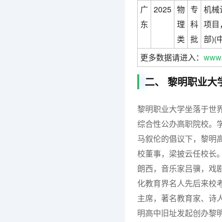
广
2025
物
专
机械
东
理
科
项目
类
批
部)
更多数据请进入：
www.
二、 黎明职业大
黎明职业大学坐落于世
综合性公办高职院校。学
马叙伦的倡议下，黎明
校董事，梁披云任校长
朗西，音乐家吕骥，戏
化教育界名人先后来校考
主席，著名教育家、诗
明高中旧址发起创办黎明