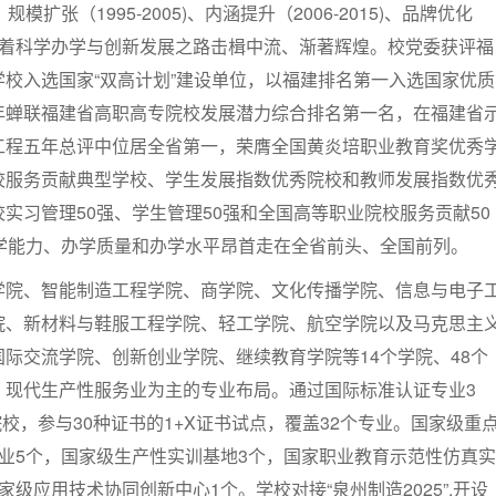
)、规模扩张（1995-2005)、内涵提升（2006-2015)、品牌优化
，朝着科学办学与创新发展之路击楫中流、渐著辉煌。校党委获评福
校入选国家“双高计划”建设单位，以福建排名第一入选国家优质
年蝉联福建省高职高专院校发展潜力综合排名第一名，在福建省
工程五年总评中位居全省第一，荣膺全国黄炎培职业教育奖优秀
校服务贡献典型学校、学生发展指数优秀院校和教师发展指数优
实习管理50强、学生管理50强和全国高等职业院校服务贡献50
办学能力、办学质量和办学水平昂首走在全省前头、全国前列。
学院、智能制造工程学院、商学院、文化传播学院、信息与电子
院、新材料与鞋服工程学院、轻工学院、航空学院以及马克思主
际交流学院、创新创业学院、继续教育学院等14个学院、48个
、现代生产性服务业为主的专业布局。通过国际标准认证专业3
院校，参与30种证书的1+X证书试点，覆盖32个专业。国家级重
业5个，国家级生产性实训基地3个，国家职业教育示范性仿真实
级应用技术协同创新中心1个。学校对接“泉州制造2025”,开设