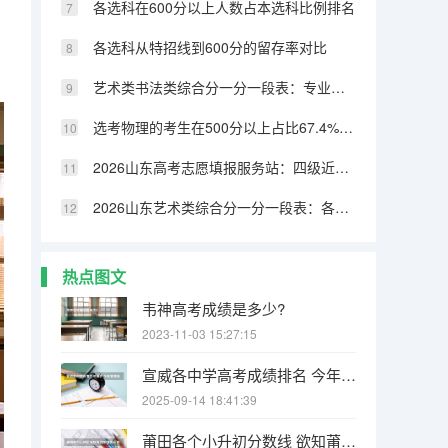
各选科在600分以上人数占本选科比例排名
各选科从特招线到600分的留存率对比
艺术类书法类综合分一分一段表：专业成绩占比70%，文化331分可上本科
选考物理的考生在500分以上占比67.4%，历史类仅32.8%
2026山东高考志愿填报服务站：四级近800个免费开放
2026山东艺术类综合分一分一段表：各专业类别双达线考生文化成绩排名的作用
热点图文
韦神高考成绩是多少?
2023-11-03 15:27:15
宣威各中学高考成绩排名 今年宣威杨柳高考成绩单
2025-09-14 18:41:39
莆田各个小升初分数线 欲知莆田一中、二中、四中、五中、六中、八中、十中等学校中考的统招和择校的分数线！