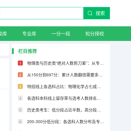
搜索
校库
专业库
一分一段
知分择校
栏目推荐
物理类与历史类“绝对人数剪刀差”：从专科到600分物理反超22万人
从150分到697分：累计人数翻倍需要多少分，越高分段跨越越大
特招线上各选科占比：物理化学占七成，历史仅占三成
各选科本科线上留存率与选考人数排名完全相反
历史类考生：低分段占近半数，高分段锐减
200-300分低分段：各选科人数分布及专科保底策略