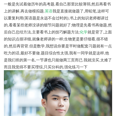
一般是先试着做历年的高考题,看自己那里比较薄弱,然后再看书
上的讲解,再去做模拟题.
英语
我是直接就做题了,用铅笔,这样可
以重复利用(英语题是永远不会过时的),书上的知识老师都讲过
的,看看某些老师没讲的细节问题就好了;物理是先看书再做题,然
后自己总结方法,主要看书上的技巧解题方法;
化学
就是背了,上面
的知识点很详细,就像老师讲的一样;生物更是要仔细看,很不错
的,然后再背背.但是数学,我想说你要是平时做配套习题就有一点
吃力的话,最好不要做.题目综合性太强,我有一同学就是这样,他
是我们班的第一名,一节课也只能做两三页而已.我就没买,太难了
而且我觉得不要买理综,只买分科的,强化练习一下